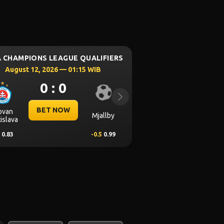
NS LEAGUE QUALIFIERS
UEFA CHAMPIONS LEAGUE QUALI
, 2026 — 01:15 WIB
August 11, 2026 — 22:59 WIB
0 : 0
0 : 0
Next
BET NOW
BET NOW
Union 
Mjallby
Bodo Glimt
Gill
-0.5
0.99
0.75
0.82
-0.7