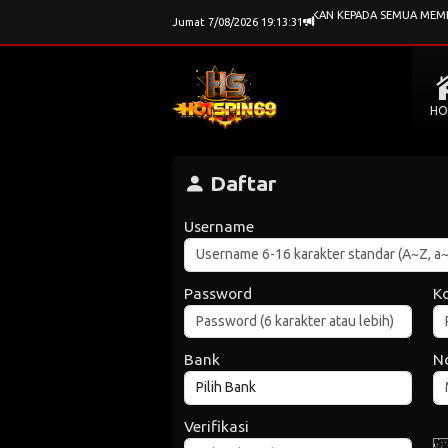
KAMI INFOKAN KEPADA SEMUA MEMBER 
Jumat 7/08/2026 19:13:32
HO
Daftar
Username
Password
K
Bank
N
Verifikasi