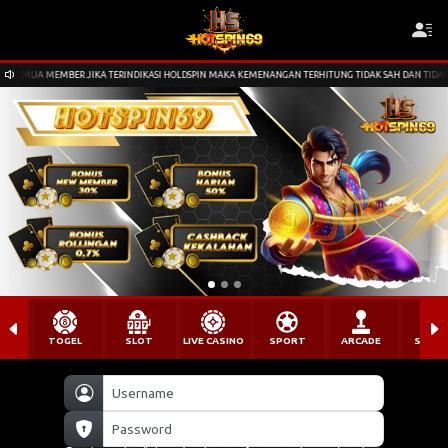
SEMUA MEMBER JIKA TERINDIKASI HOLDSPIN MAKA KEMENANGAN TERHITUNG TIDAK SAH DAN TIDAK D
TOGEL
SLOT
LIVE CASINO
SPORT
ARCADE
SABU